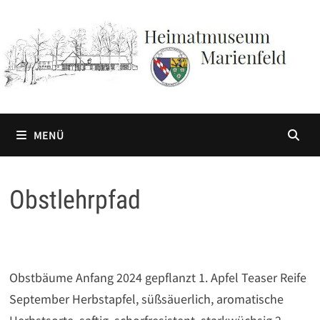
Zum
Inhalt
springen
MENÜ
Obstlehrpfad
Obstbäume Anfang 2024 gepflanzt 1. Apfel Teaser Reife
September Herbstapfel, süßsäuerlich, aromatische